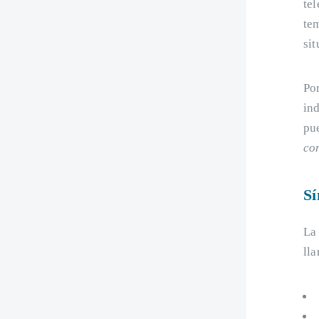
tel
te
sit
Po
in
pu
co
Sí
La
lla