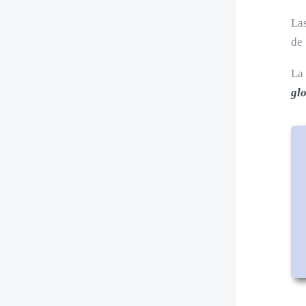
Las
de 
La 
gl