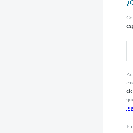
¿Q
Com
ex
Au
ca
el
que
hi
En 